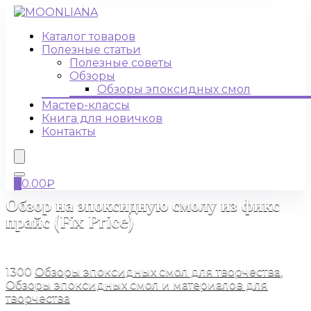
Каталог товаров
Полезные статьи
Полезные советы
Обзоры
Обзоры эпоксидных смол
Мастер-классы
Книга для новичков
Контакты
0
0.00
₽
Обзор на эпоксидную смолу из фикс
прайс (Fix Price)
09.09.2022
1300
Обзоры эпоксидных смол для творчества
,
Обзоры эпоксидных смол и материалов для
творчества